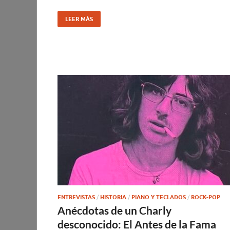
LEER MÁS
ENTREVISTAS
/
HISTORIA
/
PIANO Y TECLADOS
/
ROCK-POP
Anécdotas de un Charly
desconocido: El Antes de la Fama