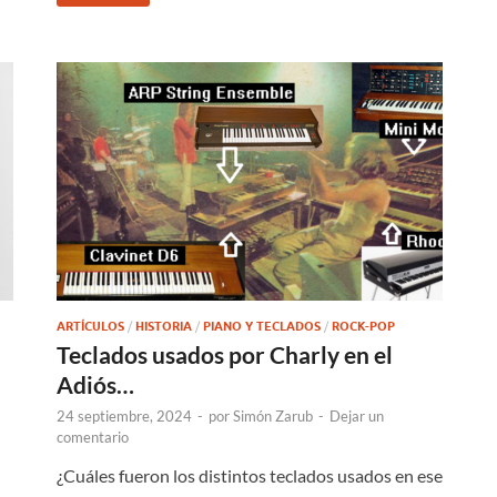
ARTÍCULOS
/
HISTORIA
/
PIANO Y TECLADOS
/
ROCK-POP
Teclados usados por Charly en el
Adiós…
24 septiembre, 2024
-
por
Simón Zarub
-
Dejar un
comentario
¿Cuáles fueron los distintos teclados usados en ese