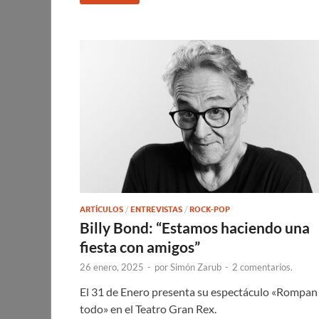
ARTÍCULOS
/
ENTREVISTAS
/
ROCK-POP
Billy Bond: “Estamos haciendo una
fiesta con amigos”
26 enero, 2025
-
por
Simón Zarub
-
2 comentarios.
El 31 de Enero presenta su espectáculo «Rompan
todo» en el Teatro Gran Rex.