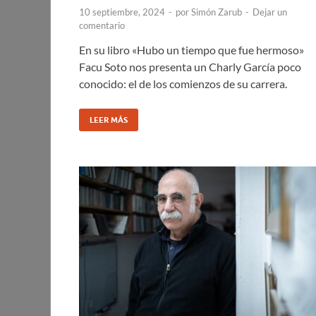
10 septiembre, 2024
-
por
Simón Zarub
-
Dejar un
comentario
En su libro «Hubo un tiempo que fue hermoso»
Facu Soto nos presenta un Charly García poco
conocido: el de los comienzos de su carrera.
LEER MÁS