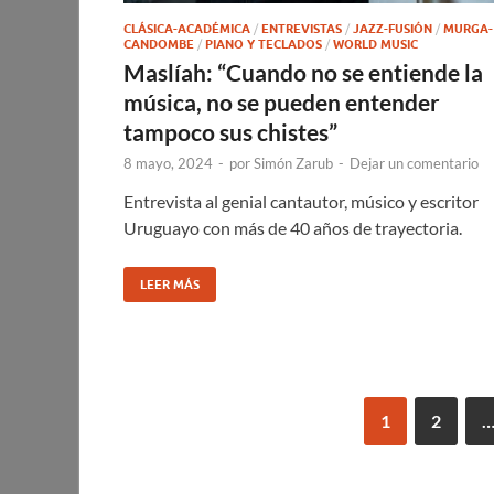
CLÁSICA-ACADÉMICA
/
ENTREVISTAS
/
JAZZ-FUSIÓN
/
MURGA-
CANDOMBE
/
PIANO Y TECLADOS
/
WORLD MUSIC
Maslíah: “Cuando no se entiende la
música, no se pueden entender
tampoco sus chistes”
8 mayo, 2024
-
por
Simón Zarub
-
Dejar un comentario
Entrevista al genial cantautor, músico y escritor
Uruguayo con más de 40 años de trayectoria.
LEER MÁS
1
2