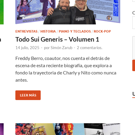
C
ENTREVISTAS
/
HISTORIA
/
PIANO Y TECLADOS
/
ROCK-POP
a
Todo Sui Generis – Volumen 1
14 julio, 2025
-
por
Simón Zarub
-
2 comentarios.
Freddy Berro, coautor, nos cuenta el detrás de
escena de esta reciente biografía, que explora a
fondo la trayectoria de Charly y Nito como nunca
antes.
LEER MÁS