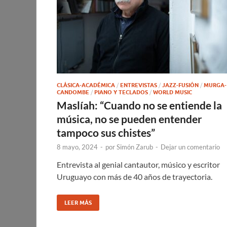
CLÁSICA-ACADÉMICA
/
ENTREVISTAS
/
JAZZ-FUSIÓN
/
MURGA-
CANDOMBE
/
PIANO Y TECLADOS
/
WORLD MUSIC
Maslíah: “Cuando no se entiende la
música, no se pueden entender
tampoco sus chistes”
8 mayo, 2024
-
por
Simón Zarub
-
Dejar un comentario
Entrevista al genial cantautor, músico y escritor
Uruguayo con más de 40 años de trayectoria.
LEER MÁS