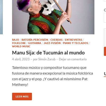
C
BAJO
/
BATERÍA-PERCUSIÓN
/
CUERDAS
/
ENTREVISTAS
/
FOLKLORE
/
GUITARRA
/
JAZZ-FUSIÓN
/
PIANO Y TECLADOS
/
WORLD MUSIC
Manu Sija: de Tucumán al mundo
4 abril, 2023
-
por
Simón Zarub
-
Dejar un comentario
Talentoso músico y compositor tucumano que
fusiona de manera excepcional la música folclórica
con el jazz y el pop. ¡Y cautivó al mismísimo Pat
Metheny!
LEER MÁS