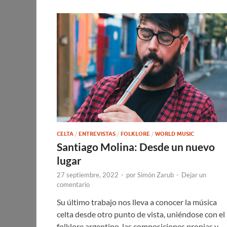
CELTA
/
ENTREVISTAS
/
FOLKLORE
/
WORLD MUSIC
Santiago Molina: Desde un nuevo
lugar
27 septiembre, 2022
-
por
Simón Zarub
-
Dejar un
comentario
Su último trabajo nos lleva a conocer la música
celta desde otro punto de vista, uniéndose con el
folklore argentino, las composiciones propias y