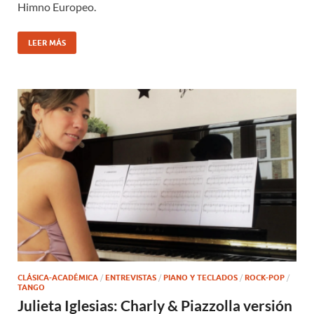
Himno Europeo.
LEER MÁS
CLÁSICA-ACADÉMICA
/
ENTREVISTAS
/
PIANO Y TECLADOS
/
ROCK-POP
/
TANGO
Julieta Iglesias: Charly & Piazzolla versión