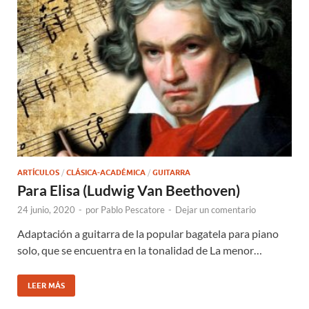
ARTÍCULOS
/
CLÁSICA-ACADÉMICA
/
GUITARRA
Para Elisa (Ludwig Van Beethoven)
24 junio, 2020
-
por
Pablo Pescatore
-
Dejar un comentario
Adaptación a guitarra de la popular bagatela para piano
solo, que se encuentra en la tonalidad de La menor…
LEER MÁS