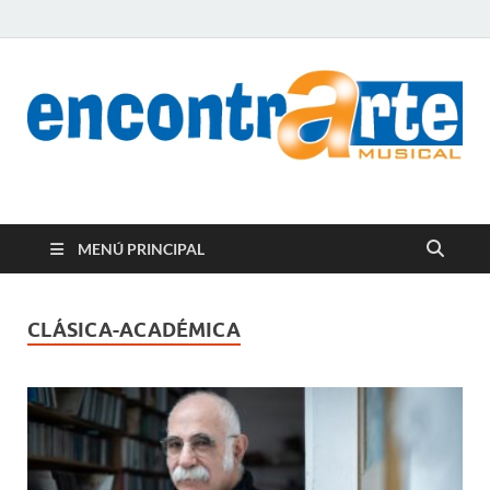
encontrArte Musical
Todos los estilos. Todos los instrumentos.
MENÚ PRINCIPAL
CLÁSICA-ACADÉMICA