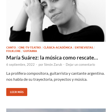
CANTO
/
CINE-TV-TEATRO
/
CLÁSICA-ACADÉMICA
/
ENTREVISTAS
/
FOLKLORE
/
GUITARRA
María Suárez: la música como rescate…
6 septiembre, 2022
-
por
Simón Zarub
-
Dejar un comentario
La prolífera compositora, guitarrista y cantante argentina.
nos habla de su trayectoria, proyectos y música.
LEER MÁS