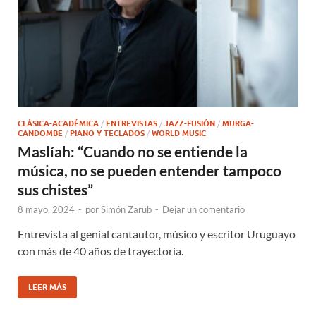
CLÁSICA-ACADÉMICA
/
ENTREVISTAS
/
JAZZ-FUSIÓN
/
MURGA-
CANDOMBE
/
PIANO Y TECLADOS
/
WORLD MUSIC
Maslíah: “Cuando no se entiende la
música, no se pueden entender tampoco
sus chistes”
8 mayo, 2024
-
por
Simón Zarub
-
Dejar un comentario
Entrevista al genial cantautor, músico y escritor Uruguayo
con más de 40 años de trayectoria.
LEER MÁS