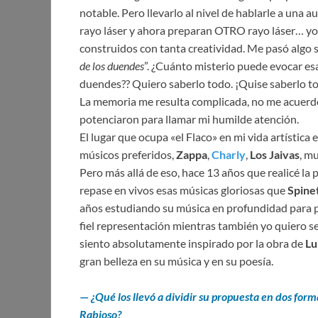
notable. Pero llevarlo al nivel de hablarle a una 
rayo láser y ahora preparan OTRO rayo láser… yo
construidos con tanta creatividad. Me pasó algo s
de los duendes
”. ¿Cuánto misterio puede evocar es
duendes?? Quiero saberlo todo. ¡Quise saberlo t
La memoria me resulta complicada, no me acuerdo n
potenciaron para llamar mi humilde atención.
El lugar que ocupa «el Flaco» en mi vida artístic
músicos preferidos,
Zappa
,
Charly
,
Los Jaivas
, mu
Pero más allá de eso, hace 13 años que realicé la
repase en vivos esas músicas gloriosas que
Spine
años estudiando su música en profundidad para p
fiel representación mientras también yo quiero s
siento absolutamente inspirado por la obra de
Lu
gran belleza en su música y en su poesía.
—
¿Qué los llevó a dividir su propuesta en dos form
Rabioso?