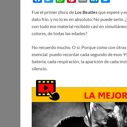
ac
w
h
nt
m
n
es
Fue el primer disco de
Los Beatles
que esperé y es
e
itt
at
er
ail
k
se
dato frío, y no lo es en absoluto. No puede serlo.
b
er
s
es
e
n
con todo ese material recibido casi en simultáneo
o
A
t
dI
g
colores, de todas las edades?
o
p
n
er
No recuerdo mucho. O sí. Porque como con otras 
k
p
esencial: puedo recordar cada segundo de esos 93 
batería, cada respiración, la aparición de cada in
silencio.