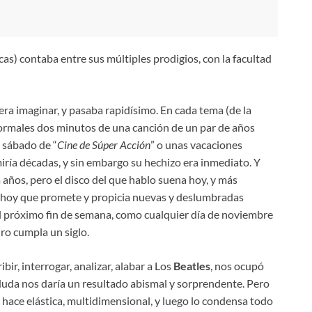
s) contaba entre sus múltiples prodigios, con la facultad
era imaginar, y pasaba rapidísimo. En cada tema (de la
normales dos minutos de una canción de un par de años
 sábado de “
Cine de Súper Acción
” o unas vacaciones
miría décadas, y sin embargo su hechizo era inmediato. Y
 años, pero el disco del que hablo suena hoy, y más
n hoy que promete y propicia nuevas y deslumbradas
 próximo fin de semana, como cualquier día de noviembre
uro cumpla un siglo.
ribir, interrogar, analizar, alabar a Los
Beatles
, nos ocupó
duda nos daría un resultado abismal y sorprendente. Pero
e hace elástica, multidimensional, y luego lo condensa todo