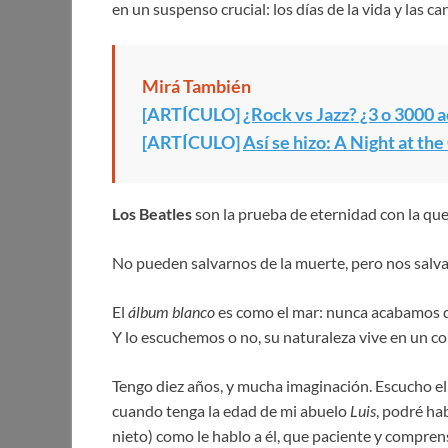
en un suspenso crucial: los días de la vida y las 
Mirá También
[ARTÍCULO]
¿Rock vs Jazz? ¿3 o 3000 
[ARTÍCULO]
Así se hizo: A Night at t
Los Beatles
son la prueba de eternidad con la qu
No pueden salvarnos de la muerte, pero nos salvan
El
álbum blanco
es como el mar: nunca acabamos de
Y lo escuchemos o no, su naturaleza vive en un c
Tengo diez años, y mucha imaginación. Escucho e
cuando tenga la edad de mi abuelo
Luis
, podré ha
nieto) como le hablo a él, que paciente y compre