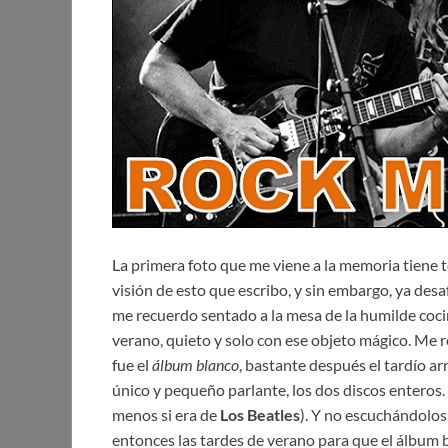
La primera foto que me viene a la memoria tiene t
visión de esto que escribo, y sin embargo, ya des
me recuerdo sentado a la mesa de la humilde cocin
verano, quieto y solo con ese objeto mágico. Me 
fue el
álbum blanco
, bastante después el tardío ar
único y pequeño parlante, los dos discos enteros.
menos si era de
Los Beatles
). Y no escuchándolos
entonces las tardes de verano para que el álbum b