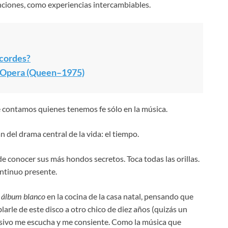
canciones, como experiencias intercambiables.
acordes?
he Opera (Queen–1975)
e contamos quienes tenemos fe sólo en la música.
 del drama central de la vida: el tiempo.
 conocer sus más hondos secretos. Toca todas las orillas.
ontinuo presente.
l
álbum blanco
en la cocina de la casa natal, pensando que
blarle de este disco a otro chico de diez años (quizás un
nsivo me escucha y me consiente. Como la música que