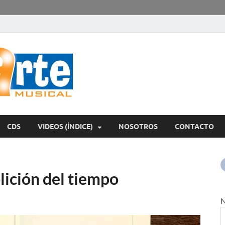
encontrArte Mu
Todos los estilos. Todos los instrumentos.
CDS
VIDEOS (ÍNDICE)
NOSOTROS
CONTACTO
lición del tiempo
N