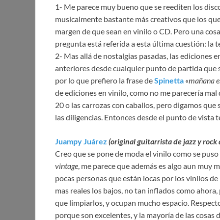
1- Me parece muy bueno que se reediten los disco
musicalmente bastante más creativos que los que
margen de que sean en vinilo o CD. Pero una cosa e
pregunta está referida a esta última cuestión: la t
2- Mas allá de nostalgias pasadas, las ediciones
anteriores desde cualquier punto de partida que 
por lo que prefiero la frase de
Spinetta
«
mañana e
de ediciones en vinilo, como no me parecería mal q
20 o las carrozas con caballos, pero digamos que
las diligencias. Entonces desde el punto de vista
Juampy Juárez
(original guitarrista de jazz y roc
Creo que se pone de moda el vinilo como se puso
vintage
, me parece que además es algo aun muy mi
pocas personas que están locas por los vinilos d
mas reales los bajos, no tan inflados como ahora,
que limpiarlos, y ocupan mucho espacio. Respecto 
porque son excelentes, y la mayoría de las cosas 