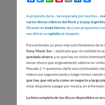
ac
w
h
nt
m
n
es
e
itt
at
er
ail
k
se
A propósito de la –tan esperada por muchos–
ree
b
er
s
es
e
n
varios discos clásicos del Rock y el pop argenti
o
A
t
dI
g
Personal
de
Soda Stereo
, etc.) nos propusimos re
nos dieran su
opinión
al respecto
.
o
p
n
er
k
p
Para entender un poco más este fenómeno de la re
Sony Music Sur–
, explicaba que «la realidad es 
quedado afuera
, y es que hay un nicho interesan
lanzar discos que originalmente salieron en vini
Pescado 2
. Y queremos darle una continuidad, ini
Habrá una segunda tanda y luego iremos viendo de
que hay que mirarlo como un negocio a largo pl
estar dispuesta a pagar por música, en el formato
La lista completa de los discos disponibles es la 