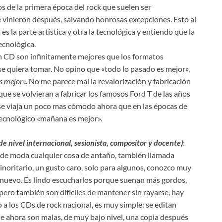
s de la primera época del rock que suelen ser
 vinieron después, salvando honrosas excepciones. Esto al
s la parte artística y otra la tecnológica y entiendo que la
ecnológica.
 en CD son infinitamente mejores que los formatos
se quiera tomar. No opino que «todo lo pasado es mejor»,
s mejor
«. No me parece mal la revalorización y fabricación
ue se volvieran a fabricar los famosos Ford T de las años
 se viaja un poco mas cómodo ahora que en las épocas de
 tecnológico «mañana es mejor».
k de nivel internacional, sesionista, compositor y docente)
:
 de moda cualquier cosa de antaño, también llamada
noritario, un gusto caro, solo para algunos, conozco muy
e nuevo. Es lindo escucharlos porque suenan más gordos,
 pero también son difíciles de mantener sin rayarse, hay
a los CDs de rock nacional, es muy simple: se editan
de ahora son malas, de muy bajo nivel, una copia después