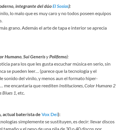
moderno, integrante del dúo
El Sosías
):
inilo, lo malo que es muy caro y no todos poseen equipos
o.
 más grano. Además el arte de tapa e interior se aprecia
lor Humano
,
Sui Generis
y
Polifemo
):
icia para los que les gusta escuchar música en serio, sin
ca se pueden leer… (parece que la tecnología y el
e sonido del vinilo, y menos aun el formato hiper-
io… me encantaría que reediten
Instituciones
,
Color Humano 2
s Blues 1
, etc.
, actual baterista de
Vox Dei
):
ologías simplemente se sustituyen, es decir: llevar discos
el tamaño y el peso de una pila de 30 o 40 discos por