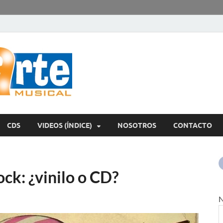
encontrArte Mu
Todos los estilos. Todos los instrumentos.
CDS
VIDEOS (ÍNDICE)
NOSOTROS
CONTACTO
ock: ¿vinilo o CD?
N