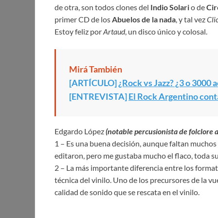
de otra, son todos clones del
Indio Solari
o de
Cir
primer CD de los
Abuelos de la nada
, y tal vez
Cli
Estoy feliz por
Artaud
, un disco único y colosal.
Mirá También
[ARTÍCULO]
¿Rock vs Jazz? ¿3 o 3000 
[ENTREVISTA]
El Rock Argentino cont
Edgardo López
(notable percusionista de folclore 
1 – Es una buena decisión, aunque faltan muchos 
editaron, pero me gustaba mucho el flaco, toda su
2 – La más importante diferencia entre los formatos
técnica del vinilo. Uno de los precursores de la vue
calidad de sonido que se rescata en el vinilo.