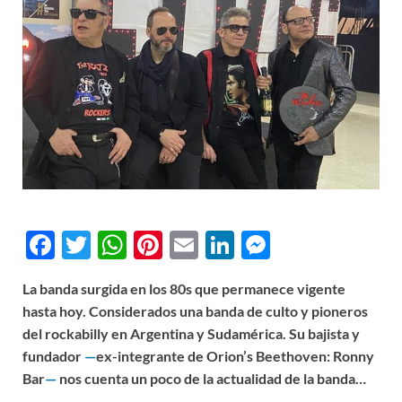
F
T
W
Pi
E
Li
M
ac
w
h
nt
m
n
es
La banda surgida en los 80s que permanece vigente
e
itt
at
er
ail
k
se
hasta hoy. Considerados una banda de culto y pioneros
b
er
s
es
e
n
del rockabilly en Argentina y Sudamérica. Su bajista y
o
A
t
dI
g
fundador
—
ex-integrante de Orion’s Beethoven: Ronny
Bar
—
nos cuenta un poco de la actualidad de la banda…
o
p
n
er