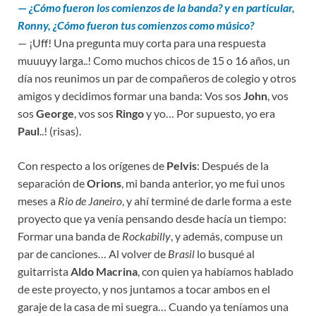
—
¿Cómo fueron los comienzos de la banda? y en particular,
Ronny, ¿Cómo fueron tus comienzos como músico?
— ¡Uff! Una pregunta muy corta para una respuesta
muuuyy larga..! Como muchos chicos de 15 o 16 años, un
día nos reunimos un par de compañeros de colegio y otros
amigos y decidimos formar una banda: Vos sos
John
, vos
sos
George
, vos sos
Ringo
y yo… Por supuesto, yo era
Paul
..! (risas).
Con respecto a los orígenes de
Pelvis
: Después de la
separación de
Orions
, mi banda anterior, yo me fui unos
meses a
Rio de Janeiro
, y ahí terminé de darle forma a este
proyecto que ya venía pensando desde hacía un tiempo:
Formar una banda de
Rockabilly
, y además, compuse un
par de canciones… Al volver de
Brasil
lo busqué al
guitarrista
Aldo Macrina
, con quien ya habíamos hablado
de este proyecto, y nos juntamos a tocar ambos en el
garaje de la casa de mi suegra… Cuando ya teníamos una