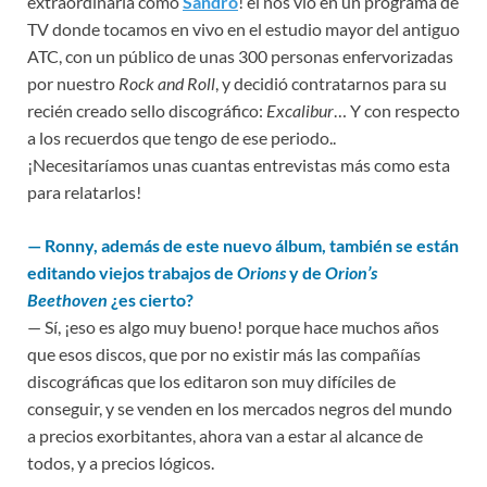
extraordinaria como
Sandro
! él nos vio en un programa de
TV donde tocamos en vivo en el estudio mayor del antiguo
ATC, con un público de unas 300 personas enfervorizadas
por nuestro
Rock and Roll
, y decidió contratarnos para su
recién creado sello discográfico:
Excalibur
… Y con respecto
a los recuerdos que tengo de ese periodo..
¡Necesitaríamos unas cuantas entrevistas más como esta
para relatarlos!
—
Ronny, además de este nuevo álbum, también se están
editando viejos trabajos de
Orions
y de
Orion’s
Beethoven
¿es cierto?
— Sí, ¡eso es algo muy bueno! porque hace muchos años
que esos discos, que por no existir más las compañías
discográficas que los editaron son muy difíciles de
conseguir, y se venden en los mercados negros del mundo
a precios exorbitantes, ahora van a estar al alcance de
todos, y a precios lógicos.