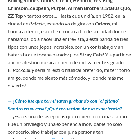
Rolling Stones
,
Doors
,
Cream
,
Hendrix
,
Yes
,
King
Crimsom
,
Zeppelin
,
Purple
,
Allman Brothers
,
Status Quo
,
ZZ Top
y tantos otros… Hasta que un día, en 1982, en la
ciudad de
Rafaela
, estando yo de gira con
Orions
, mi
banda anterior, escuche en una radio de la ciudad donde
habíamos ido a hacer una entrevista, a esta banda de tres
tipos con unos jopos increíbles, con un contrabajo y un
baterista que tocaba parado: ¡Los
Stray Cats
! Y a partir de
ahí mis destino musical quedo definitivamente signado…
El
Rockabilly
sería mi estilo musical preferido, mi territorio
amigo, donde me siento más cómodo, y ¡donde más me
divierto!
—
¿Cómo fue que terminaron grabando con “el gitano”
Sandro en su casa? ¿Qué recuerdan de esa experiencia?
— ¡Esa es una de las épocas que recuerdo con más cariño!
Fue un privilegio y una experiencia inolvidable no solo
conocerlo, sino trabajar con ¡una persona tan