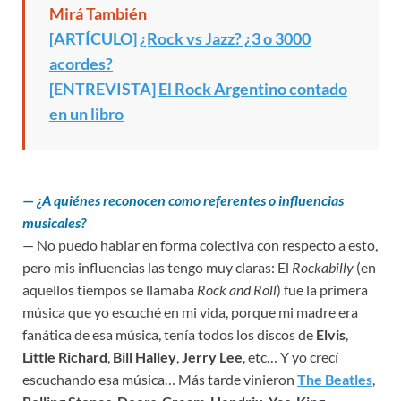
Mirá También
[ARTÍCULO]
¿Rock vs Jazz? ¿3 o 3000
acordes?
[ENTREVISTA]
El Rock Argentino contado
en un libro
—
¿A quiénes reconocen como referentes o influencias
musicales?
— No puedo hablar en forma colectiva con respecto a esto,
pero mis influencias las tengo muy claras: El
Rockabilly
(en
aquellos tiempos se llamaba
Rock and Roll
) fue la primera
música que yo escuché en mi vida, porque mi madre era
fanática de esa música, tenía todos los discos de
Elvis
,
Little Richard
,
Bill Halley
,
Jerry Lee
, etc… Y yo crecí
escuchando esa música… Más tarde vinieron
The Beatles
,