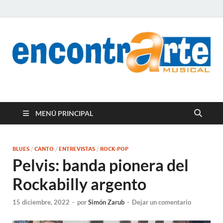
encontrArte Musical
Todos los estilos. Todos los instrumentos.
MENÚ PRINCIPAL
BLUES
/
CANTO
/
ENTREVISTAS
/
ROCK-POP
Pelvis: banda pionera del
Rockabilly argento
15 diciembre, 2022
-
por
Simón Zarub
-
Dejar un comentario