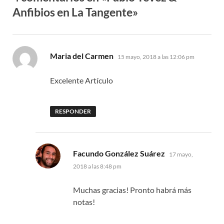
Anfibios en La Tangente»
dice:
Maria del Carmen
15 mayo, 2018 a las 12:06 pm
Excelente Artículo
RESPONDER
dice:
Facundo González Suárez
17 mayo,
2018 a las 8:48 pm
Muchas gracias! Pronto habrá más
notas!