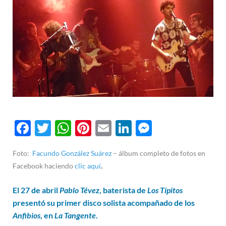
F
T
W
Pi
E
Li
M
ac
w
h
nt
m
n
es
Foto:
Facundo González Suárez
– álbum completo de fotos en
e
itt
at
er
ail
k
se
.
Facebook haciendo
clic aquí
b
er
s
es
e
n
o
A
t
dI
g
El 27 de abril
Pablo Tévez
, baterista de
Los Tipitos
presentó su primer disco solista acompañado de los
o
p
n
er
Anfibios
, en
La Tangente
.
k
p