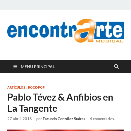
encontrArte Musical
Todos los estilos. Todos los instrumentos.
MENÚ PRINCIPAL
ARTÍCULOS
/
ROCK-POP
Pablo Tévez & Anfibios en
La Tangente
27 abril, 2018
-
por
Facundo González Suárez
-
4 comentarios.