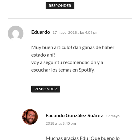
RESPONDER
dice:
Eduardo
17 mayo, 2018 a las 4:09 pm
Muy buen articulo! dan ganas de haber
estado ahí!
voy a seguir tu recomendación y a
escuchar los temas en Spotify!
RESPONDER
dice:
Facundo González Suárez
17 mayo,
2018 a las 8:45 pm
Muchas gracias Edu! Que bueno lo