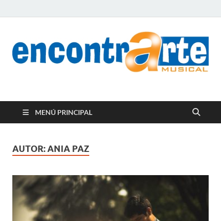
encontrArte Musical
Todos los estilos. Todos los instrumentos.
MENÚ PRINCIPAL
AUTOR:
ANIA PAZ