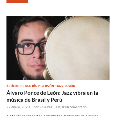
ARTÍCULOS
/
BATERÍA-PERCUSIÓN
/
JAZZ-FUSIÓN
Álvaro Ponce de León: Jazz vibra en la
música de Brasil y Perú
27 enero, 2020
-
por
Ania Paz
-
Dejar un comentario
Notable compositor, arreglista y baterista que reúne