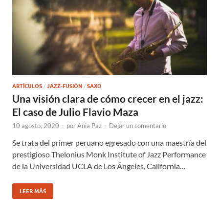
ARTÍCULOS
/
JAZZ-FUSIÓN
/
SAXO
Una visión clara de cómo crecer en el jazz:
El caso de Julio Flavio Maza
10 agosto, 2020
-
por
Ania Paz
-
Dejar un comentario
Se trata del primer peruano egresado con una maestría del
prestigioso Thelonius Monk Institute of Jazz Performance
de la Universidad UCLA de Los Ángeles, California…
LEER MÁS