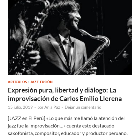
ARTÍCULOS
/
JAZZ-FUSIÓN
Expresión pura, libertad y diálogo: La
improvisación de Carlos Emilio Llerena
15 julio, 2019
-
por
Ania Paz
-
Dejar un comentario
[JAZZ en El Perú] «Lo que más me llamó la atención del
jazz fue la improvisación…» cuenta este destacado
saxofonista, compositor, educador y productor peruano.