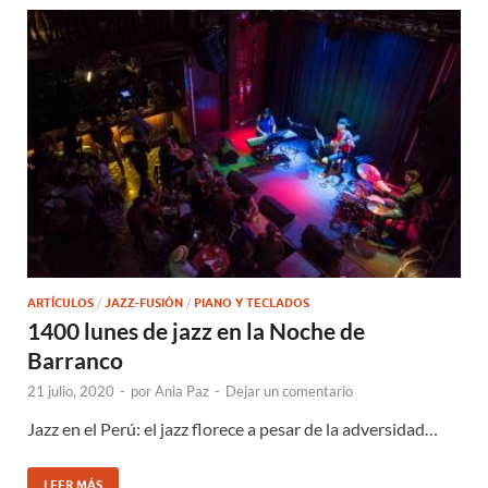
ARTÍCULOS
/
JAZZ-FUSIÓN
/
PIANO Y TECLADOS
1400 lunes de jazz en la Noche de
Barranco
21 julio, 2020
-
por
Ania Paz
-
Dejar un comentario
Jazz en el Perú: el jazz florece a pesar de la adversidad…
LEER MÁS