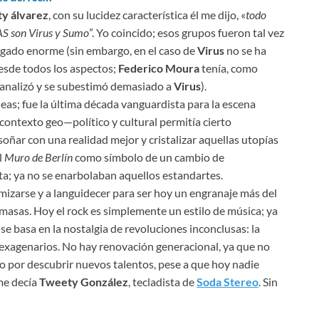
ty álvarez
, con su lucidez característica él me dijo, «
todo
AS son Virus y Sumo
”. Yo coincido; esos grupos fueron tal vez
legado enorme (sin embargo, en el caso de
Virus
no se ha
esde todos los aspectos;
Federico Moura
tenía, como
 banalizó y se subestimó demasiado a
Virus
).
eas; fue la última década vanguardista para la escena
l contexto geo—político y cultural permitía cierto
soñar con una realidad mejor y cristalizar aquellas utopías
l
Muro de Berlín
como símbolo de un cambio de
ta; ya no se enarbolaban aquellos estandartes.
mizarse y a languidecer para ser hoy un engranaje más del
masas. Hoy el rock es simplemente un estilo de música; ya
se basa en la nostalgia de revoluciones inconclusas: la
sexagenarios. No hay renovación generacional, ya que no
ico por descubrir nuevos talentos, pese a que hoy nadie
 me decía
Tweety González
, tecladista de
Soda Stereo
. Sin