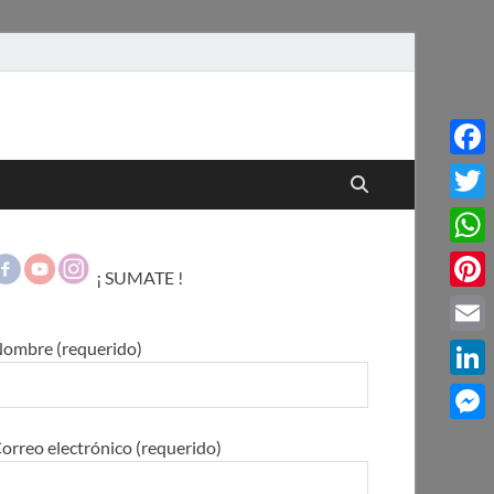
Face
Twitt
What
¡ SUMATE !
Pinte
ombre (requerido)
Email
Linke
Mess
orreo electrónico (requerido)