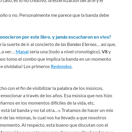
caso, es lo no creativo, la esterilización del arte y el
rollo o no. Personalmente me parece que la banda debe
onocieron por este libro, y jamás escucharon en vivo?
 la suerte de ir al concierto de
las Bandas Eternas
… así que,
, a ver…
Manal
sería una (todo a nivel cronológico),
V8
y
 caso tomo el combo que implica la banda en un momento
Me olvidaba! Los primeros
Redondos
.
ho con el fin de visibilizar la palabra de los músicos,
 emocionar a través de los años. Esa música que nos hizo
arnos en los momentos difíciles de la vida, etc.
stá tal banda y no tal otra…». Tratamos de hacer un mix
n de las mismas, lo cual nos ha llevado a que nosotros
omento. Al respecto, está bueno que discutan con el