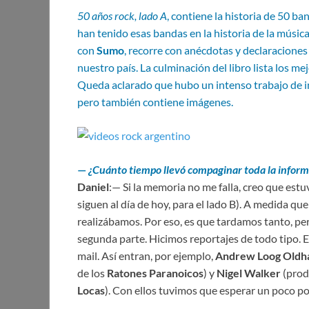
50 años rock, lado A
, contiene la historia de 50 b
han tenido esas bandas en la historia de la músi
con
Sumo
, recorre con anécdotas y declaraciones
nuestro país. La culminación del libro lista los m
Queda aclarado que hubo un intenso trabajo de in
pero también contiene imágenes.
—
¿Cuánto tiempo llevó compaginar toda la informa
Daniel
:— Si la memoria no me falla, creo que es
siguen al día de hoy, para el lado B). A medida qu
realizábamos. Por eso, es que tardamos tanto, pe
segunda parte. Hicimos reportajes de todo tipo. 
mail. Así entran, por ejemplo,
Andrew Loog Old
de los
Ratones Paranoicos
) y
Nigel Walker
(prod
Locas
). Con ellos tuvimos que esperar un poco po