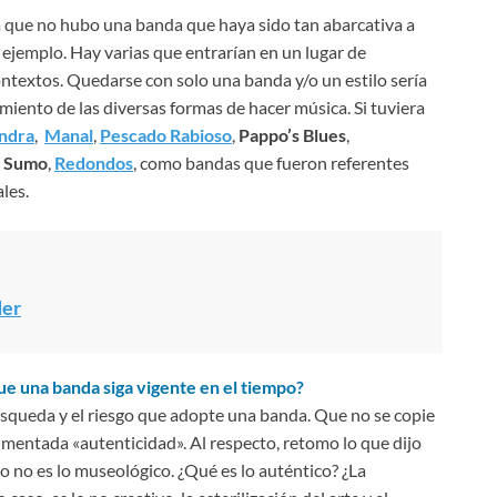
 que no hubo una banda que haya sido tan abarcativa a
r ejemplo. Hay varias que entrarían en un lugar de
ontextos. Quedarse con solo una banda y/o un estilo sería
miento de las diversas formas de hacer música. Si tuviera
ndra
,
Manal
,
Pescado Rabioso
,
Pappo’s Blues
,
,
Sumo
,
Redondos
, como bandas que fueron referentes
les.
der
e una banda siga vigente en el tiempo?
úsqueda y el riesgo que adopte una banda. Que no se copie
 mentada «autenticidad». Al respecto, retomo lo que dijo
o no es lo museológico. ¿Qué es lo auténtico? ¿La