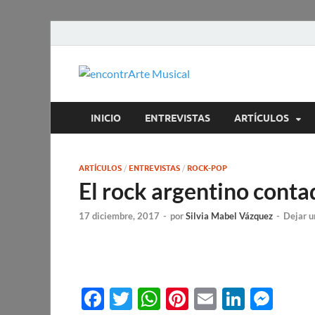
encontrA
Todos los estilos. Todos l
INICIO
ENTREVISTAS
ARTÍCULOS
ARTÍCULOS
/
ENTREVISTAS
/
ROCK-POP
El rock argentino conta
17 diciembre, 2017
-
por
Silvia Mabel Vázquez
-
Dejar u
F
T
W
Pi
E
Li
M