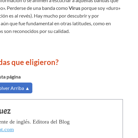
 información o se animen a escuchar a aquellas bandas que
alo». Perderse de una banda como
Virus
porque soy «duro»
ción es al revés). Hay mucho por descubrir y por
 aún que fue fundamental en otras latitudes, como en
s son reconocidos por su calidad.
das que eligieron?
esta página
lver Arriba ▲
quez
ente de inglés. Editora del Blog
ot.com