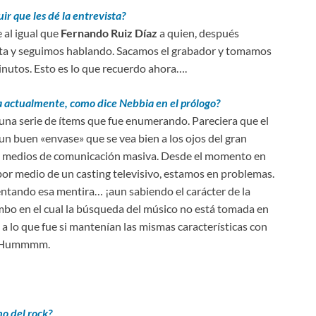
ir que les dé la entrevista?
 al igual que
Fernando Ruiz Díaz
a quien, después
ota y seguimos hablando. Sacamos el grabador y tomamos
inutos. Esto es lo que recuerdo ahora….
a actualmente, como dice Nebbia en el prólogo?
una serie de ítems que fue enumerando. Pareciera que el
 un buen «envase» que se vea bien a los ojos del gran
los medios de comunicación masiva. Desde el momento en
r medio de un casting televisivo, estamos en problemas.
entando esa mentira… ¡aun sabiendo el carácter de la
ombo en el cual la búsqueda del músico no está tomada en
a lo que fue si mantenían las mismas características con
 Hummmm.
no del rock?