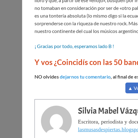
libro y que, a partir de ese «enojo», busquen por
no tomaban en consideración por ser de «otro p
es una tontería absoluta (lo mismo digo si la ecua
sorprenderse con la riqueza de nuestro rock. Más
nuestro continente del cual los músicos argentino
¡ Gracias por todo, esperamos lado B !
Y vos ¿Coincidís con las 50 ban
NO olvides
dejarnos tu comentario
, al final de 
▲ Vo
Silvia Mabel Váz
Escritora, periodista y doc
lasmusasdespiertas.blogsp