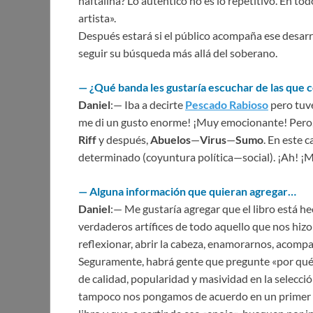
naftalina? Lo auténtico no es lo repetitivo. En todo 
artista».
Después estará si el público acompaña ese desar
seguir su búsqueda más allá del soberano.
— ¿Qué banda les gustaría escuchar de las que c
Daniel
:— Iba a decirte
Pescado Rabioso
pero tuve
me di un gusto enorme! ¡Muy emocionante! Pero
Riff
y después,
Abuelos
—
Virus
—
Sumo
. En este
determinado (coyuntura política—social). ¡Ah! ¡
— Alguna información que quieran agregar…
Daniel
:— Me gustaría agregar que el libro está hec
verdaderos artífices de todo aquello que nos hizo
reflexionar, abrir la cabeza, enamorarnos, acompañ
Seguramente, habrá gente que pregunte «por qué e
de calidad, popularidad y masividad en la selecció
tampoco nos pongamos de acuerdo en un primer m