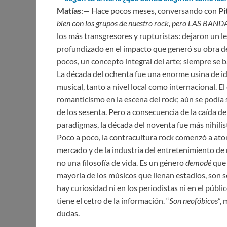
Matías
:— Hace pocos meses, conversando con
Pi
bien con los grupos de nuestro rock, pero LAS BAND
los más transgresores y rupturistas: dejaron un 
profundizado en el impacto que generó su obra d
pocos, un concepto integral del arte; siempre se
La década del ochenta fue una enorme usina de id
musical, tanto a nivel local como internacional. E
romanticismo en la escena del rock; aún se podía 
de los sesenta. Pero a consecuencia de la caída de
paradigmas, la década del noventa fue más nihilis
Poco a poco, la contracultura rock comenzó a ato
mercado y de la industria del entretenimiento de 
no una filosofía de vida. Es un género
demodé
que 
mayoría de los músicos que llenan estadios, son 
hay curiosidad ni en los periodistas ni en el públ
tiene el cetro de la información. “
Son neofóbicos
”,
dudas.