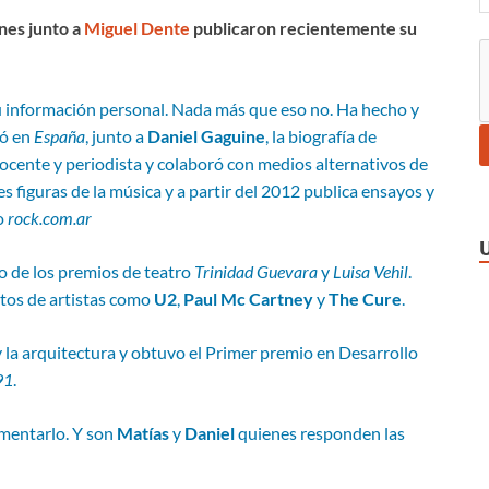
nes junto a
Miguel Dente
publicaron recientemente su
u información personal. Nada más que eso no. Ha hecho y
có en
España
, junto a
Daniel Gaguine
, la biografía de
docente y periodista y colaboró con medios alternativos de
 figuras de la música y a partir del 2012 publica ensayos y
io
rock.com.ar
do de los premios de teatro
Trinidad Guevara
y
Luisa Vehil
.
ertos de artistas como
U2
,
Paul Mc Cartney
y
The Cure
.
 y la arquitectura y obtuvo el Primer premio en Desarrollo
91
.
omentarlo. Y son
Matías
y
Daniel
quienes responden las