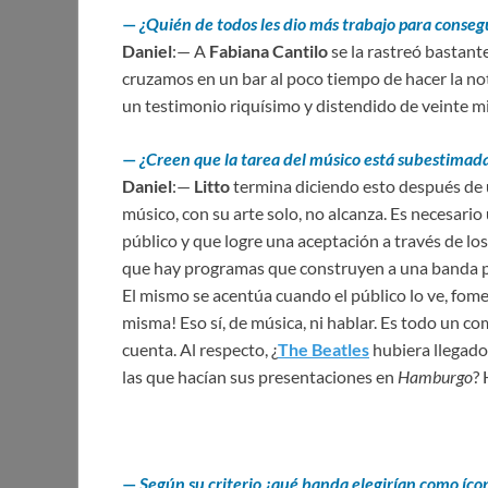
—
¿Quién de todos les dio más trabajo para consegu
Daniel
:— A
Fabiana Cantilo
se la rastreó bastante
cruzamos en un bar al poco tiempo de hacer la n
un testimonio riquísimo y distendido de veinte m
—
¿Creen que la tarea del músico está subestimad
Daniel
:—
Litto
termina diciendo esto después de 
músico, con su arte solo, no alcanza. Es necesario
público y que logre una aceptación a través de 
que hay programas que construyen a una banda po
El mismo se acentúa cuando el público lo ve, fom
misma! Eso sí, de música, ni hablar. Es todo un c
cuenta. Al respecto, ¿
The Beatles
hubiera llegado 
las que hacían sus presentaciones en
Hamburgo
?
—
Según su criterio ¿qué banda elegirían como íco