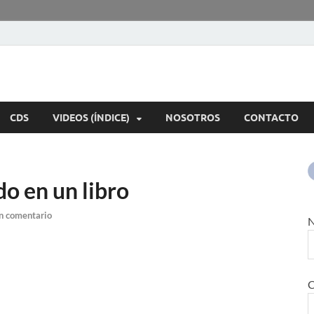
rte Musical
os instrumentos.
CDS
VIDEOS (ÍNDICE)
NOSOTROS
CONTACTO
do en un libro
n comentario
N
C