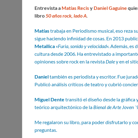
ac
w
h
nt
m
n
es
Entrevista a
Matías Recis
y
Daniel Gaguine
quie
e
itt
at
er
ail
k
se
libro
50 años rock, lado A
.
b
er
s
es
e
n
o
A
t
dI
g
Matías
trabaja en Periodismo musical, eso reza s
sigue haciendo infinidad de cosas. En 2013 publi
o
p
n
er
Metallica
«
Furia, sonido y velocidad
«. Además, es 
k
p
cultura desde 2006. Ha entrevistado a importantes
opiniones sobre rock en la revista
Dale
y en el sit
Daniel
también es periodista y escritor. Fue jura
Publicó análisis críticos de teatro y cubrió conci
Miguel Dente
transitó el diseño desde la gráfica
teórico arquitectónico de la
Bienal de Arte Joven ´
Me regalaron su libro, para poder disfrutarlo y c
preguntas.