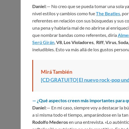
Daniel
:— No creo que se pueda tomar una sola ya
nivel estilos y cambios como fue
The Beatles
, po
referentes en relación con sus búsquedas y sus c
una pena y hablaría mal de no abrirse al enriqueci
que nombrar bandas como referentes, diría
Alme
Serú Girán
,
V8
,
Los Violadores
,
Riff
,
Virus
,
Soda
ineludibles. Esto va más allá de los gustos persona
Mirá También
[CD GRATUITO] El nuevo rock-pop un
— ¿Qué aspectos creen más importantes para qu
Daniel
:— En mi caso, siempre voy a destacar la b
a si misma todo el tiempo, amparándose en la tan
Rodolfo Mederos
en una entrevista. «Lo auténtic