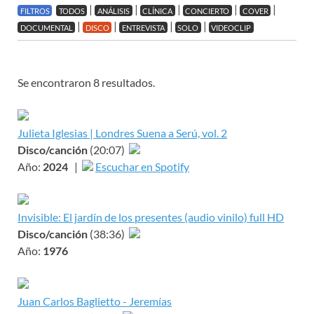
|
|
|
|
|
FILTROS
TODOS
ANÁLISIS
CLÍNICA
CONCIERTO
COVER
|
|
|
|
DOCUMENTAL
DISCO
ENTREVISTA
SOLO
VIDEOCLIP
Se encontraron 8 resultados.
Julieta Iglesias | Londres Suena a Serú, vol. 2
Disco/canción
(20:07)
Año:
2024
|
Escuchar en Spotify
Invisible: El jardín de los presentes (audio vinilo) full HD
Disco/canción
(38:36)
Año:
1976
Juan Carlos Baglietto - Jeremías