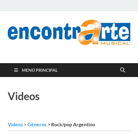
encontrArte Musical
Todos los estilos. Todos los instrumentos.
MENÚ PRINCIPAL
Videos
Videos
>
Géneros
>
Rock/pop Argentino