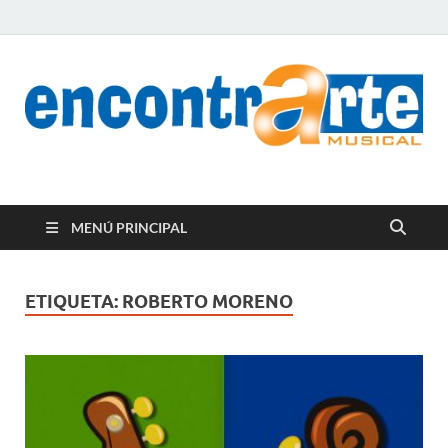
encontrArte Musical
Todos los estilos. Todos los instrumentos.
MENÚ PRINCIPAL
ETIQUETA:
ROBERTO MORENO