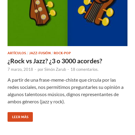
ARTÍCULOS
/
JAZZ-FUSIÓN
/
ROCK-POP
¿Rock vs Jazz? ¿3 o 3000 acordes?
7 marzo, 2018
-
por
Simón Zarub
-
18 comentarios.
A partir de una frase-meme-chiste que circula por las
redes sociales, nos permitimos preguntarles su opinión a
algunos talentosos músicos, dignos representantes de
ambos géneros (jazz y rock).
LEER MÁS