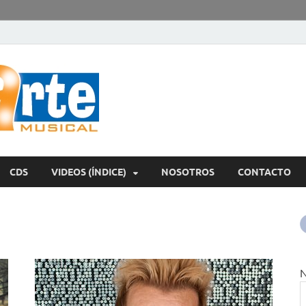
encontrArte Mu
Todos los estilos. Todos los instrumentos.
CDS
VIDEOS (ÍNDICE)
NOSOTROS
CONTACTO
N