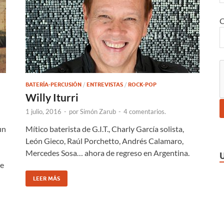
C
BATERÍA-PERCUSIÓN
/
ENTREVISTAS
/
ROCK-POP
Willy Iturri
1 julio, 2016
-
por
Simón Zarub
-
4 comentarios.
un
Mítico baterista de G.I.T., Charly García solista,
León Gieco, Raúl Porchetto, Andrés Calamaro,
Mercedes Sosa… ahora de regreso en Argentina.
de
LEER MÁS