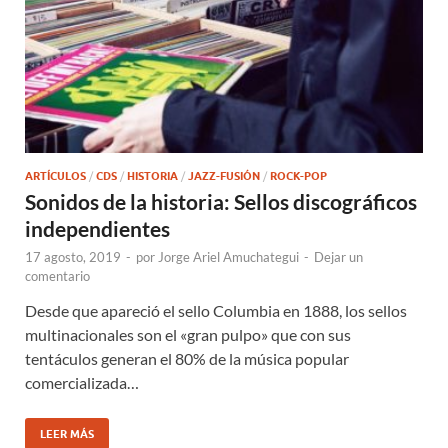
ARTÍCULOS
/
CDS
/
HISTORIA
/
JAZZ-FUSIÓN
/
ROCK-POP
Sonidos de la historia: Sellos discográficos
independientes
17 agosto, 2019
-
por
Jorge Ariel Amuchategui
-
Dejar un
comentario
Desde que apareció el sello Columbia en 1888, los sellos
multinacionales son el «gran pulpo» que con sus
tentáculos generan el 80% de la música popular
comercializada…
LEER MÁS