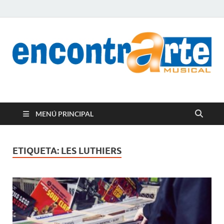
encontrArte Musical
Todos los estilos. Todos los instrumentos.
MENÚ PRINCIPAL
ETIQUETA:
LES LUTHIERS