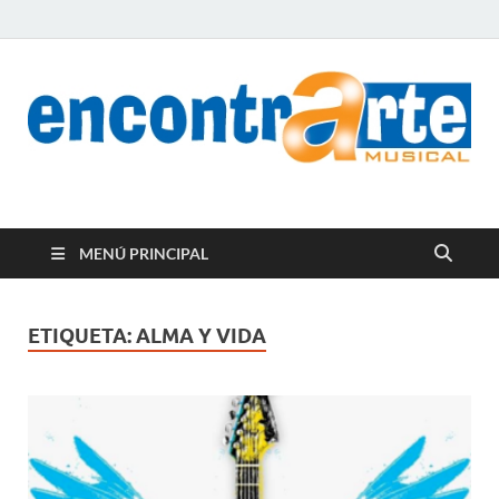
encontrArte Musical
Todos los estilos. Todos los instrumentos.
MENÚ PRINCIPAL
ETIQUETA:
ALMA Y VIDA