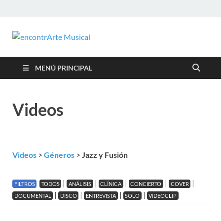
encontrArte
Todos los estilos. Todos los
instrumentos.
Musical
MENÚ PRINCIPAL
Videos
Videos
>
Géneros
>
Jazz y Fusión
|
|
|
|
|
FILTROS
TODOS
ANÁLISIS
CLÍNICA
CONCIERTO
COVER
|
|
|
|
DOCUMENTAL
DISCO
ENTREVISTA
SOLO
VIDEOCLIP