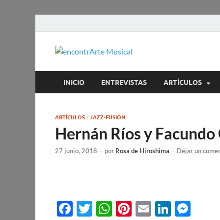
encontrA
Todos los estilos. Todos l
INICIO
ENTREVISTAS
ARTÍCULOS
ARTÍCULOS
/
JAZZ-FUSIÓN
Hernán Ríos y Facundo 
27 junio, 2018
-
por
Rosa de Hiroshima
-
Dejar un comen
F
T
W
Pi
E
Li
M