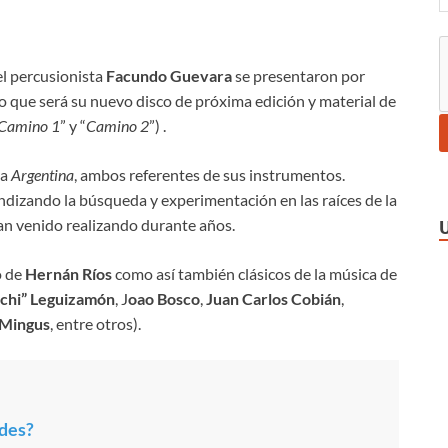
el percusionista
Facundo Guevara
se presentaron por
lo que será su nuevo disco de próxima edición y material de
Camino 1
” y “
Camino 2
”) .
la
Argentina
, ambos referentes de sus instrumentos.
dizando la búsqueda y experimentación en las raíces de la
n venido realizando durante años.
o de
Hernán Ríos
como así también clásicos de la música de
chi” Leguizamón
, J
oao Bosco
,
Juan Carlos Cobián
,
 Mingus
, entre otros).
rdes?