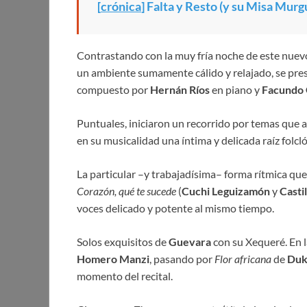
[
crónica
]
Falta y Resto (y su Misa Murg
Contrastando con la muy fría noche de este nuevo
un ambiente sumamente cálido y relajado, se pres
compuesto por
Hernán Ríos
en piano y
Facundo
Puntuales, iniciaron un recorrido por temas que 
en su musicalidad una íntima y delicada raíz folc
La particular –y trabajadísima– forma rítmica qu
Corazón, qué te sucede
(
Cuchi Leguizamón
y
Castil
voces delicado y potente al mismo tiempo.
Solos exquisitos de
Guevara
con su Xequeré. En l
Homero Manzi
, pasando por
Flor africana
de
Duk
momento del recital.