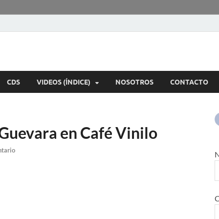
rte Musical
os instrumentos.
CDS
VIDEOS (ÍNDICE)
NOSOTROS
CONTACTO
Guevara en Café Vinilo
tario
N
C