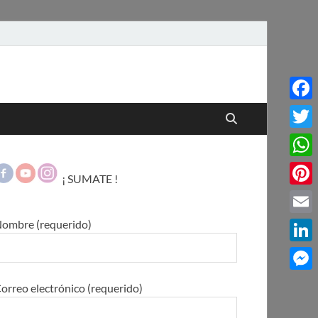
Face
Twitt
What
¡ SUMATE !
Pinte
ombre (requerido)
Email
Linke
Mess
orreo electrónico (requerido)