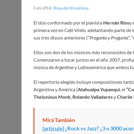
ac
w
h
nt
m
n
es
Foto (PH):
Rosa de Hiroshima
e
itt
at
er
ail
k
se
b
er
s
es
e
n
El dúo conformado por el pianista
Hernán Ríos
y 
o
A
t
dI
g
primera vez en
Café Vinilo
, adelantando parte de 
sus tres discos anteriores (“
Pregunta y Pregunta
”, “
o
p
n
er
k
p
Ellos son dos de los músicos más reconocidos de 
Comenzaron a tocar juntos en el año 2007, profun
música de
Argentina
y
Latinoamérica
que ambos ha
El repertorio elegido incluye composiciones tant
Argentina y América (
Atahualpa Yupanqui
, el
“Cu
Thelonious Monk
,
Rolando Valladares
y
Charlie
Mirá También
[
artículo
]
¿Rock vs Jazz? ¿3 o 3000 aco