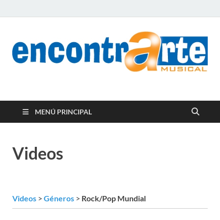
encontrArte Musical
Todos los estilos. Todos los instrumentos.
MENÚ PRINCIPAL
Videos
Videos
>
Géneros
>
Rock/Pop Mundial