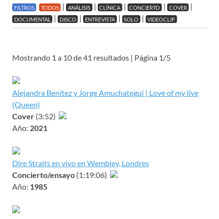
|
|
|
|
|
FILTROS
TODOS
ANÁLISIS
CLÍNICA
CONCIERTO
COVER
|
|
|
|
DOCUMENTAL
DISCO
ENTREVISTA
SOLO
VIDEOCLIP
Mostrando 1 a 10 de 41 resultados | Página 1/5
Alejandra Benítez y Jorge Amuchategui | Love of my live
(Queen)
Cover
(3:52)
Año:
2021
Dire Straits en vivo en Wembley, Londres
Concierto/ensayo
(1:19:06)
Año:
1985