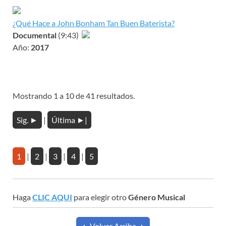
¿Qué Hace a John Bonham Tan Buen Baterista?
Documental
(9:43)
Año:
2017
Mostrando 1 a 10 de 41 resultados.
Sig. ►
|
Última ►|
1
|
2
|
3
|
4
|
5
Haga
CLIC AQUI
para elegir otro
Género Musical
▲ Volver Arriba ▲