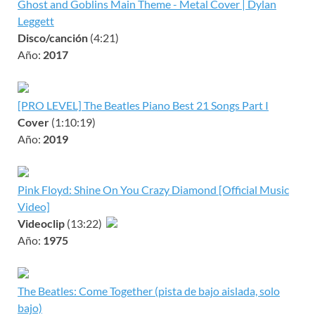
Ghost and Goblins Main Theme - Metal Cover | Dylan
Leggett
Disco/canción
(4:21)
Año:
2017
[PRO LEVEL] The Beatles Piano Best 21 Songs Part I
Cover
(1:10:19)
Año:
2019
Pink Floyd: Shine On You Crazy Diamond [Official Music
Video]
Videoclip
(13:22)
Año:
1975
The Beatles: Come Together (pista de bajo aislada, solo
bajo)